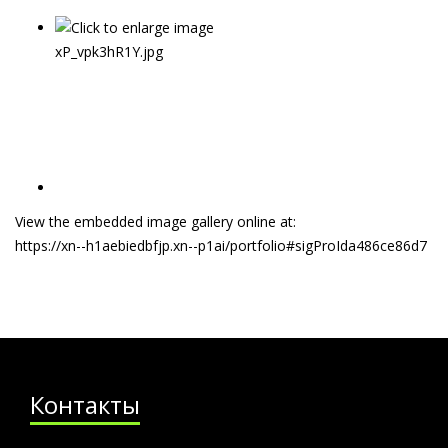
View the embedded image gallery online at:
https://xn--h1aebiedbfjp.xn--p1ai/portfolio#sigProIda486ce86d7
Контакты